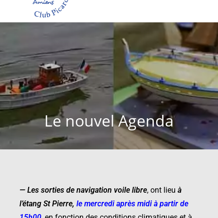
Le nouvel Agenda
—
Les sorties de navigation voile libre
,
ont lieu
à
l’étang St Pierre
,
le mercredi après midi à partir de
15h00
, en fonction des conditions climatiques et à