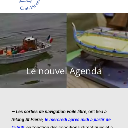
Le nouvel Agenda
—
Les sorties de navigation voile libre
,
ont lieu
à
l’étang St Pierre
,
le mercredi après midi à partir de
15h00
, en fonction des conditions climatiques et à