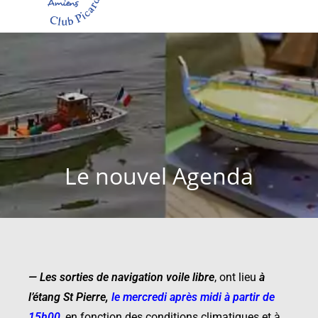
Le nouvel Agenda
—
Les sorties de navigation voile libre
,
ont lieu
à
l’étang St Pierre
,
le mercredi après midi à partir de
15h00
, en fonction des conditions climatiques et à