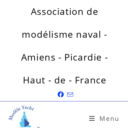
Skip
Association de
to
content
modélisme naval -
Amiens - Picardie -
Haut - de - France
Menu