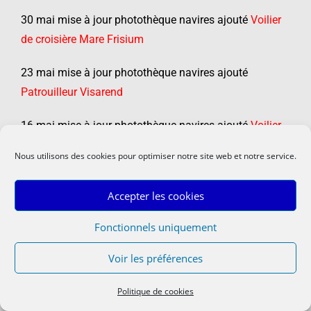
30 mai mise à jour photothèque navires ajouté
Voilier
de croisière Mare Frisium
23 mai mise à jour photothèque navires ajouté
Patrouilleur Visarend
16 mai mise à jour photothèque navires ajouté
Voilier
école Dar Mlodziezy
Nous utilisons des cookies pour optimiser notre site web et notre service.
10 mai mise à jour photothèque navires ajouté photos
Accepter les cookies
Vedette SNS 077 Notre-Dame du Risban
Fonctionnels uniquement
9 mai mise à jour photothèque navires ajouté
Vedette
SNS 077 Notre-Dame du Risban
Voir les préférences
2 mai mise à jour photothèque navires ajouté
Réplique
Politique de cookies
galion El Galion